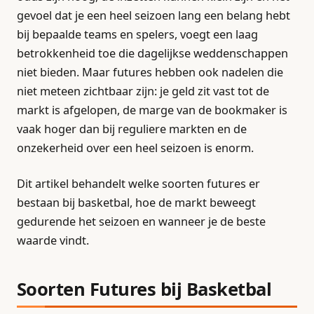
gevoel dat je een heel seizoen lang een belang hebt
bij bepaalde teams en spelers, voegt een laag
betrokkenheid toe die dagelijkse weddenschappen
niet bieden. Maar futures hebben ook nadelen die
niet meteen zichtbaar zijn: je geld zit vast tot de
markt is afgelopen, de marge van de bookmaker is
vaak hoger dan bij reguliere markten en de
onzekerheid over een heel seizoen is enorm.
Dit artikel behandelt welke soorten futures er
bestaan bij basketbal, hoe de markt beweegt
gedurende het seizoen en wanneer je de beste
waarde vindt.
Soorten Futures bij Basketbal