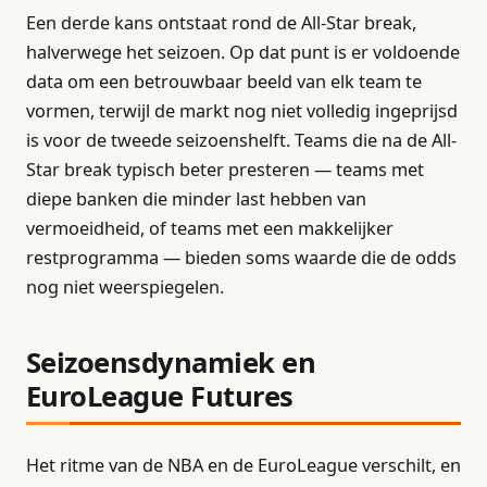
Een derde kans ontstaat rond de All-Star break,
halverwege het seizoen. Op dat punt is er voldoende
data om een betrouwbaar beeld van elk team te
vormen, terwijl de markt nog niet volledig ingeprijsd
is voor de tweede seizoenshelft. Teams die na de All-
Star break typisch beter presteren — teams met
diepe banken die minder last hebben van
vermoeidheid, of teams met een makkelijker
restprogramma — bieden soms waarde die de odds
nog niet weerspiegelen.
Seizoensdynamiek en
EuroLeague Futures
Het ritme van de NBA en de EuroLeague verschilt, en