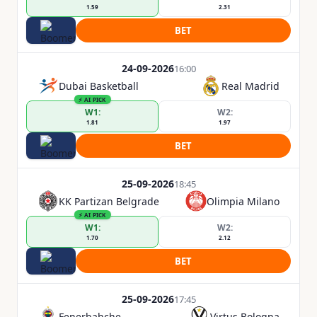
1.59
2.31
BET
24-09-2026
16:00
Dubai Basketball
Real Madrid
⚡ AI PICK
W1:
W2:
1.81
1.97
BET
25-09-2026
18:45
KK Partizan Belgrade
Olimpia Milano
⚡ AI PICK
W1:
W2:
1.70
2.12
BET
25-09-2026
17:45
Fenerbahche
Virtus Bologna