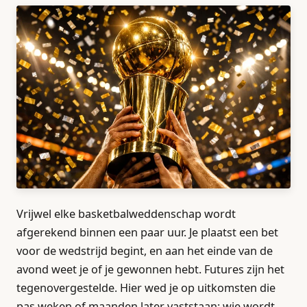
Vrijwel elke basketbalweddenschap wordt
afgerekend binnen een paar uur. Je plaatst een bet
voor de wedstrijd begint, en aan het einde van de
avond weet je of je gewonnen hebt. Futures zijn het
tegenovergestelde. Hier wed je op uitkomsten die
pas weken of maanden later vaststaan: wie wordt