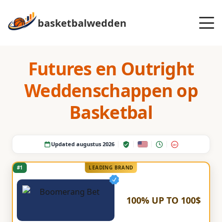
basketbalwedden
Futures en Outright
Weddenschappen op
Basketbal
Updated augustus 2026
18+
#1
LEADING BRAND
100% UP TO 100$