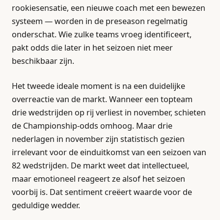
rookiesensatie, een nieuwe coach met een bewezen
systeem — worden in de preseason regelmatig
onderschat. Wie zulke teams vroeg identificeert,
pakt odds die later in het seizoen niet meer
beschikbaar zijn.
Het tweede ideale moment is na een duidelijke
overreactie van de markt. Wanneer een topteam
drie wedstrijden op rij verliest in november, schieten
de Championship-odds omhoog. Maar drie
nederlagen in november zijn statistisch gezien
irrelevant voor de einduitkomst van een seizoen van
82 wedstrijden. De markt weet dat intellectueel,
maar emotioneel reageert ze alsof het seizoen
voorbij is. Dat sentiment creëert waarde voor de
geduldige wedder.