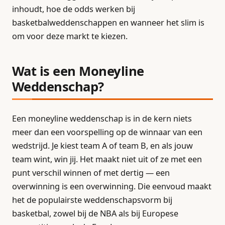
inhoudt, hoe de odds werken bij
basketbalweddenschappen en wanneer het slim is
om voor deze markt te kiezen.
Wat is een Moneyline
Weddenschap?
Een moneyline weddenschap is in de kern niets
meer dan een voorspelling op de winnaar van een
wedstrijd. Je kiest team A of team B, en als jouw
team wint, win jij. Het maakt niet uit of ze met een
punt verschil winnen of met dertig — een
overwinning is een overwinning. Die eenvoud maakt
het de populairste weddenschapsvorm bij
basketbal, zowel bij de NBA als bij Europese