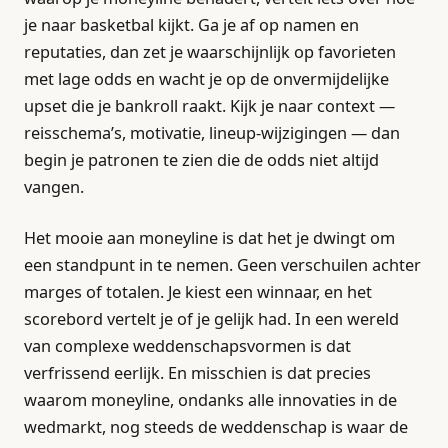
je naar basketbal kijkt. Ga je af op namen en
reputaties, dan zet je waarschijnlijk op favorieten
met lage odds en wacht je op de onvermijdelijke
upset die je bankroll raakt. Kijk je naar context —
reisschema’s, motivatie, lineup-wijzigingen — dan
begin je patronen te zien die de odds niet altijd
vangen.
Het mooie aan moneyline is dat het je dwingt om
een standpunt in te nemen. Geen verschuilen achter
marges of totalen. Je kiest een winnaar, en het
scorebord vertelt je of je gelijk had. In een wereld
van complexe weddenschapsvormen is dat
verfrissend eerlijk. En misschien is dat precies
waarom moneyline, ondanks alle innovaties in de
wedmarkt, nog steeds de weddenschap is waar de