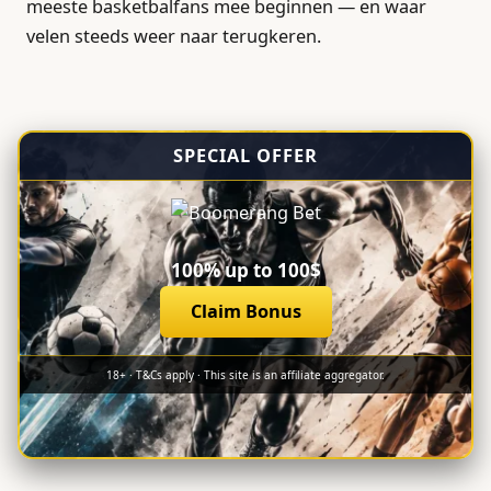
meeste basketbalfans mee beginnen — en waar
velen steeds weer naar terugkeren.
SPECIAL OFFER
100% up to 100$
Claim Bonus
18+ · T&Cs apply · This site is an affiliate aggregator.