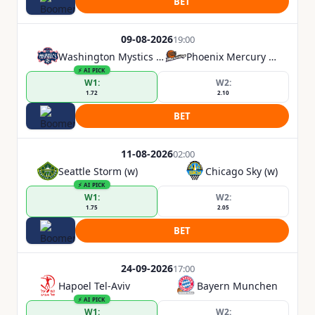
BET
09-08-2026
19:00
Washington Mystics (w)
Phoenix Mercury (w)
⚡ AI PICK
W1:
W2:
1.72
2.10
BET
11-08-2026
02:00
Seattle Storm (w)
Chicago Sky (w)
⚡ AI PICK
W1:
W2:
1.75
2.05
BET
24-09-2026
17:00
Hapoel Tel-Aviv
Bayern Munchen
⚡ AI PICK
W1:
W2: