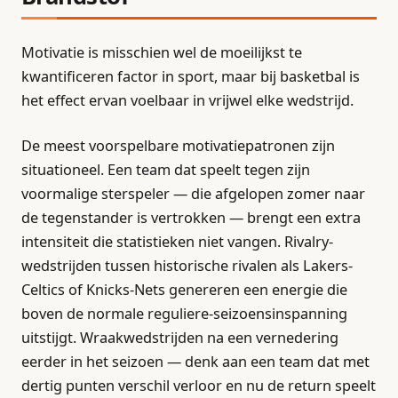
Motivatie is misschien wel de moeilijkst te
kwantificeren factor in sport, maar bij basketbal is
het effect ervan voelbaar in vrijwel elke wedstrijd.
De meest voorspelbare motivatiepatronen zijn
situationeel. Een team dat speelt tegen zijn
voormalige sterspeler — die afgelopen zomer naar
de tegenstander is vertrokken — brengt een extra
intensiteit die statistieken niet vangen. Rivalry-
wedstrijden tussen historische rivalen als Lakers-
Celtics of Knicks-Nets genereren een energie die
boven de normale reguliere-seizoensinspanning
uitstijgt. Wraakwedstrijden na een vernedering
eerder in het seizoen — denk aan een team dat met
dertig punten verschil verloor en nu de return speelt