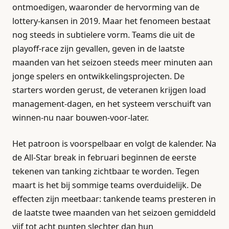
ontmoedigen, waaronder de hervorming van de
lottery-kansen in 2019. Maar het fenomeen bestaat
nog steeds in subtielere vorm. Teams die uit de
playoff-race zijn gevallen, geven in de laatste
maanden van het seizoen steeds meer minuten aan
jonge spelers en ontwikkelingsprojecten. De
starters worden gerust, de veteranen krijgen load
management-dagen, en het systeem verschuift van
winnen-nu naar bouwen-voor-later.
Het patroon is voorspelbaar en volgt de kalender. Na
de All-Star break in februari beginnen de eerste
tekenen van tanking zichtbaar te worden. Tegen
maart is het bij sommige teams overduidelijk. De
effecten zijn meetbaar: tankende teams presteren in
de laatste twee maanden van het seizoen gemiddeld
vijf tot acht punten slechter dan hun