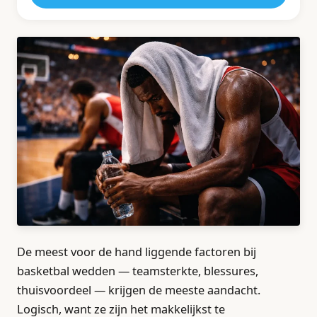
De meest voor de hand liggende factoren bij
basketbal wedden — teamsterkte, blessures,
thuisvoordeel — krijgen de meeste aandacht.
Logisch, want ze zijn het makkelijkst te