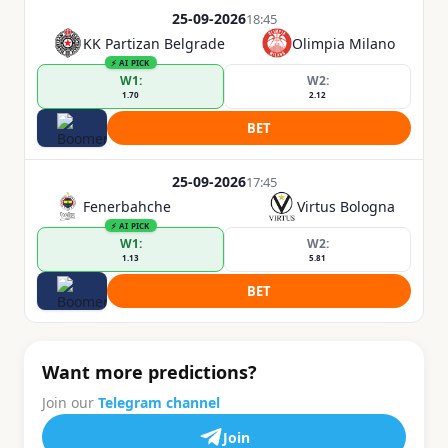
25-09-2026
18:45
KK Partizan Belgrade
Olimpia Milano
⚡ AI PICK
W1:
W2:
1.70
2.12
BET
25-09-2026
17:45
Fenerbahche
Virtus Bologna
⚡ AI PICK
W1:
W2:
1.13
5.81
BET
Want more predictions?
Join our
Telegram channel
Join