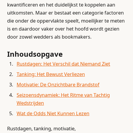
kwantificeren en het duidelijkst te koppelen aan
uitkomsten. Maar er bestaat een categorie factoren
die onder de oppervlakte speelt, moeilijker te meten
is en daardoor vaker over het hoofd wordt gezien
door zowel wedders als bookmakers.
Inhoudsopgave
Rustdagen: Het Verschil dat Niemand Ziet
Tanking: Het Bewust Verliezen
Motivatie: De Onzichtbare Brandstof
Seizoensdynamiek: Het Ritme van Tachtig
Wedstrijden
Wat de Odds Niet Kunnen Lezen
Rustdagen, tanking, motivatie,