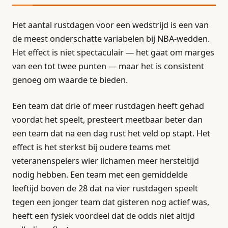
Het aantal rustdagen voor een wedstrijd is een van
de meest onderschatte variabelen bij NBA-wedden.
Het effect is niet spectaculair — het gaat om marges
van een tot twee punten — maar het is consistent
genoeg om waarde te bieden.
Een team dat drie of meer rustdagen heeft gehad
voordat het speelt, presteert meetbaar beter dan
een team dat na een dag rust het veld op stapt. Het
effect is het sterkst bij oudere teams met
veteranenspelers wier lichamen meer hersteltijd
nodig hebben. Een team met een gemiddelde
leeftijd boven de 28 dat na vier rustdagen speelt
tegen een jonger team dat gisteren nog actief was,
heeft een fysiek voordeel dat de odds niet altijd