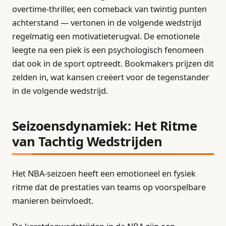
overtime-thriller, een comeback van twintig punten
achterstand — vertonen in de volgende wedstrijd
regelmatig een motivatieterugval. De emotionele
leegte na een piek is een psychologisch fenomeen
dat ook in de sport optreedt. Bookmakers prijzen dit
zelden in, wat kansen creëert voor de tegenstander
in de volgende wedstrijd.
Seizoensdynamiek: Het Ritme
van Tachtig Wedstrijden
Het NBA-seizoen heeft een emotioneel en fysiek
ritme dat de prestaties van teams op voorspelbare
manieren beïnvloedt.