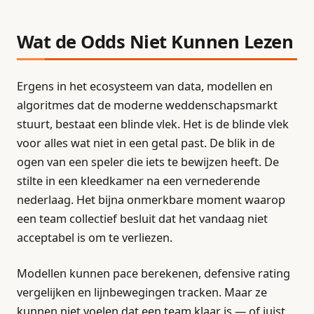
Wat de Odds Niet Kunnen Lezen
Ergens in het ecosysteem van data, modellen en
algoritmes dat de moderne weddenschapsmarkt
stuurt, bestaat een blinde vlek. Het is de blinde vlek
voor alles wat niet in een getal past. De blik in de
ogen van een speler die iets te bewijzen heeft. De
stilte in een kleedkamer na een vernederende
nederlaag. Het bijna onmerkbare moment waarop
een team collectief besluit dat het vandaag niet
acceptabel is om te verliezen.
Modellen kunnen pace berekenen, defensive rating
vergelijken en lijnbewegingen tracken. Maar ze
kunnen niet voelen dat een team klaar is — of juist